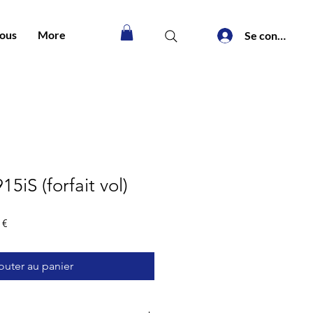
nous
More
Se connecter
5iS (forfait vol)
Prix
 €
promotionnel
outer au panier