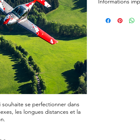
Informations imp
Ce forfait est réserv
l’EBAM.Vous n’êtes 
nous via info@flyjmb
Vous n’êtes pas encor
apprendre à voler ?
to Fly
.
i souhaite se perfectionner dans
exes, les longues distances et la
on.