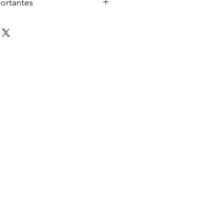
ortantes
é aux pilotes déjà membres de
pas encore membre ? Contactez-
.com.
e pilote et vous souhaitez
 Découvrez notre programme
Start