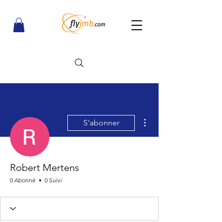
Plus d'actions
S'abonner
Robert Mertens
0 Abonné
0 Suivi