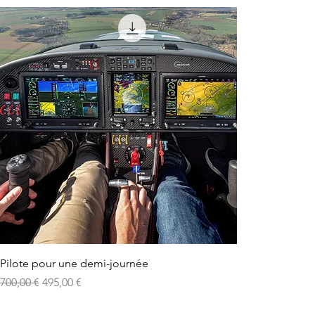
Pilote pour une demi-journée
Prix original
Prix promotionnel
700,00 €
495,00 €