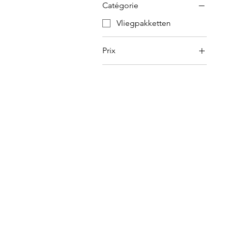
Catégorie
Vliegpakketten
Prix
180 €
8 550 €