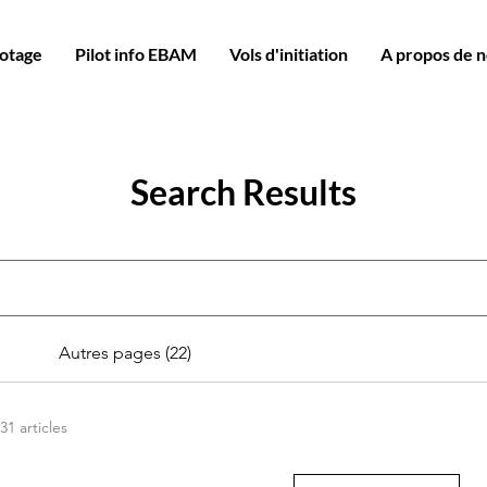
lotage
Pilot info EBAM
Vols d'initiation
A propos de 
Search Results
Autres pages (22)
31 articles