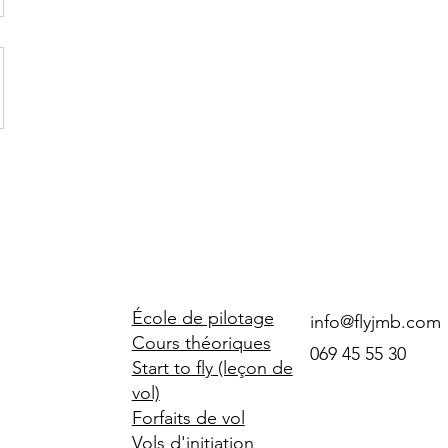
École de pilotage
info@flyjmb.com
Cours théoriques
069 45 55 30
Start to fly
(leçon de
vol)
Forfaits de vol
Vols d'initiation