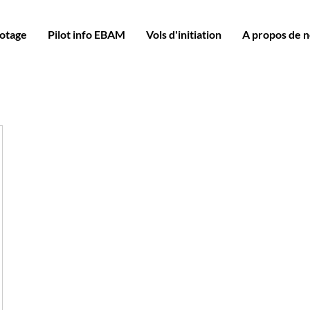
lotage
Pilot info EBAM
Vols d'initiation
A propos de 