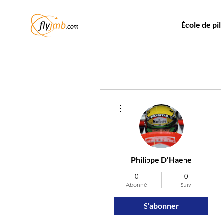
École de pi
Plus d'actions
Philippe D'Haene
0
0
Abonné
Suivi
S'abonner