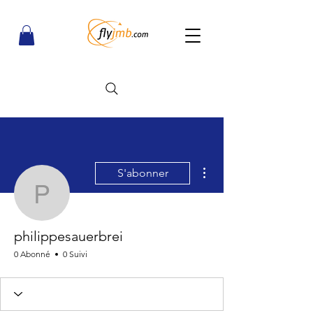
Plus d'actions
S'abonner
philippesauerbrei
philippesauerbrei
0 Abonné
0 Suivi