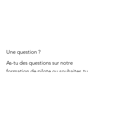
Une question ?
As-tu des questions sur notre
formation de pilote ou souhaites-tu
obtenir plus d'informations ?
info@flyjmb.com
069 45 55 30
École de pilotage
Cours théoriques
Start to fly
(leçon de vol)