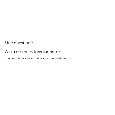
Une question ?
As-tu des questions sur notre
formation de pilote ou souhaites-tu
obtenir plus d'informations ?
info@flyjmb.com
069 45 55 30
École de pilotage
Cours théoriques
Start to fly
(leçon de vol)