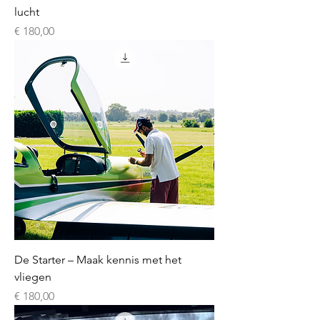
lucht
Prijs
€ 180,00
De Starter – Maak kennis met het
vliegen
Prijs
€ 180,00