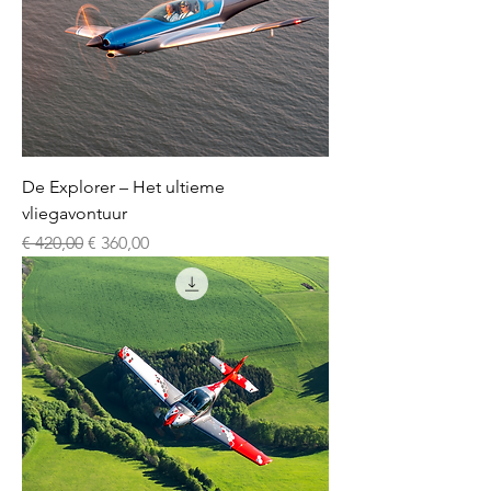
De Explorer – Het ultieme
vliegavontuur
Normale prijs
Verkoopprijs
€ 420,00
€ 360,00