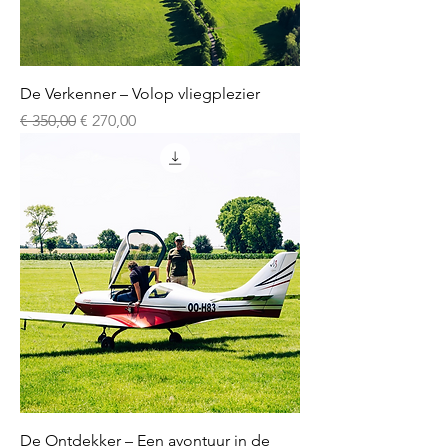
De Verkenner – Volop vliegplezier
Normale prijs
Verkoopprijs
€ 350,00
€ 270,00
De Ontdekker – Een avontuur in de