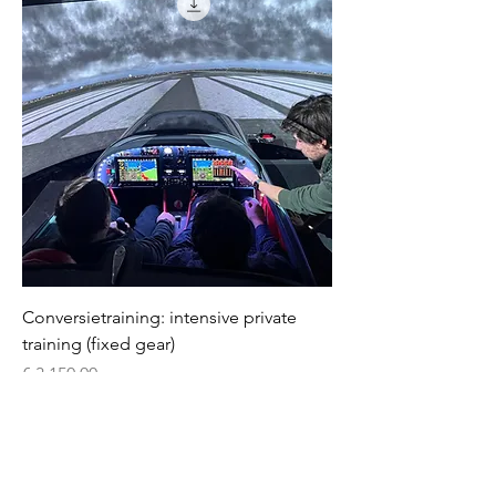
Conversietraining: intensive private
training (fixed gear)
Prijs
€ 3.150,00