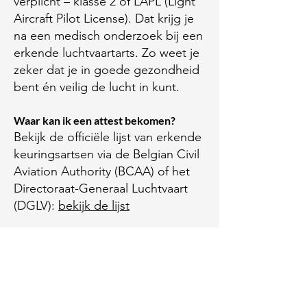
verplicht – klasse 2 of LAPL (Light
Aircraft Pilot License). Dat krijg je
na een medisch onderzoek bij een
erkende luchtvaartarts. Zo weet je
zeker dat je in goede gezondheid
bent én veilig de lucht in kunt.
​Waar kan ik een attest bekomen?
Bekijk de officiële lijst van erkende
keuringsartsen via de Belgian Civil
Aviation Authority (BCAA) of het
Directoraat-Generaal Luchtvaart
(DGLV):
bekijk de lijst
Vliegboek
Het is niet verplicht, maar wel
aangeraden om vóór de start van
de opleiding zo snel mogelijk een
vliegboek aan te vragen. Op die