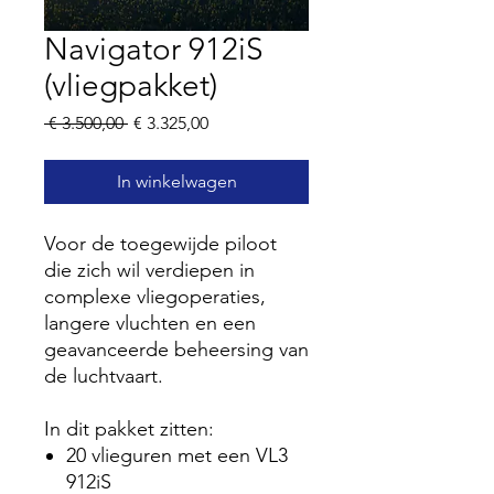
Navigator 912iS
(vliegpakket)
Normale
Verkoopprijs
 € 3.500,00 
€ 3.325,00
prijs
In winkelwagen
Voor de toegewijde piloot
die zich wil verdiepen in
complexe vliegoperaties,
langere vluchten en een
geavanceerde beheersing van
de luchtvaart.
In dit pakket zitten:
20 vlieguren met een VL3
912iS