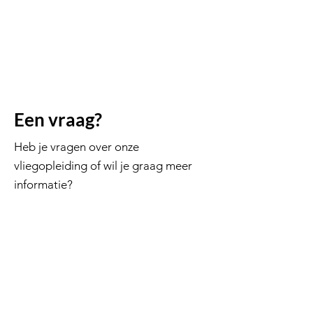
Een vraag?
Heb je vragen over onze
vliegopleiding of wil je graag meer
informatie?
info@flyjmb.com
069 45 55 30
Vliegschool
Theorielessen