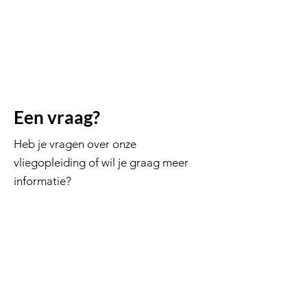
Een vraag?
Heb je vragen over onze
vliegopleiding of wil je graag meer
informatie?
info@flyjmb.com
069 45 55 30
Vliegschool
Theorielessen