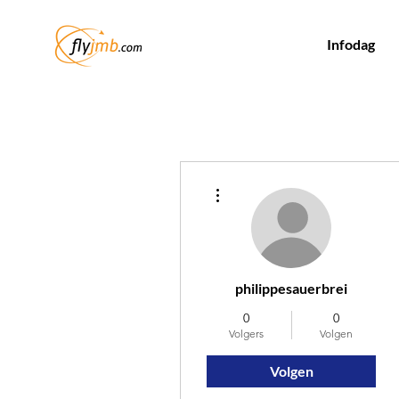
Infodag
Meer acties
philippesauerbrei
0
0
Volgers
Volgen
Volgen