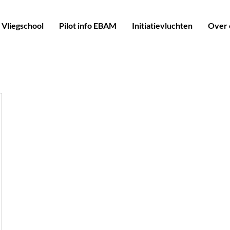
Vliegschool
Pilot info EBAM
Initiatievluchten
Over 